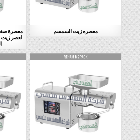
معصره زيت السمسم
معصرة صغير
لعصر زيت ا
ا
AUTHOR:
REHAM M2PACK