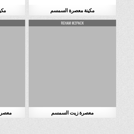
مكينة معصرة السمسم
مكي
AUTHOR:
REHAM M2PACK
معصرة زيت السمسم
معصرة