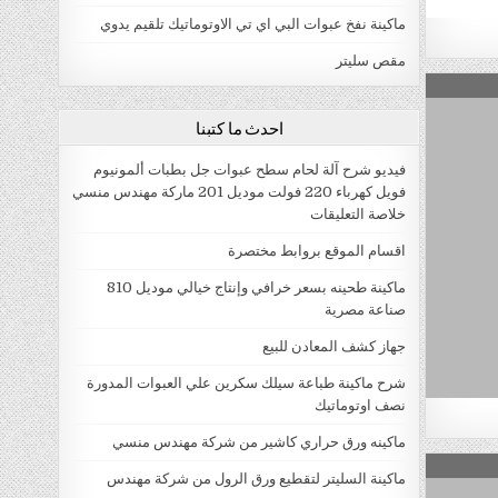
ماكينة نفخ عبوات البي اي تي الاوتوماتيك تلقيم يدوي
مقص سليتر
احدث ما كتبنا
فيديو شرح آلة لحام سطح عبوات جل بطبات ألمونيوم
فويل كهرباء 220 فولت موديل 201 ماركة مهندس منسي
خلاصة التعليقات
اقسام الموقع بروابط مختصرة
ماكينة طحينه بسعر خرافي وإنتاج خيالي موديل 810
صناعة مصرية
جهاز كشف المعادن للبيع
شرح ماكينة طباعة سيلك سكرين علي العبوات المدورة
نصف اوتوماتيك
ماكينه ورق حراري كاشير من شركة مهندس منسي
ماكينة السليتر لتقطيع ورق الرول من شركة مهندس