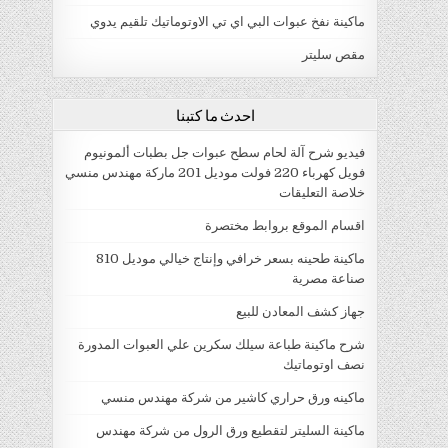
ماكينة نفخ عبوات البي اي تي الاوتوماتيك تلقيم يدوي
مقص سليتر
احدث ما كتبنا
فيديو شرح آلة لحام سطح عبوات جل بطبات ألمونيوم
فويل كهرباء 220 فولت موديل 201 ماركة مهندس منسي
خلاصة التعليقات
اقسام الموقع بروابط مختصرة
ماكينة طحينه بسعر خرافي وإنتاج خيالي موديل 810
صناعة مصرية
جهاز كشف المعادن للبيع
شرح ماكينة طباعة سيلك سكرين علي العبوات المدورة
نصف اوتوماتيك
ماكينه ورق حراري كاشير من شركة مهندس منسي
ماكينة السليتر لتقطيع ورق الرول من شركة مهندس