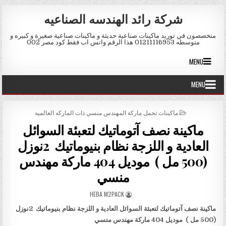
Skip to conten
شركة رائد الهندسه الصناعيه
متخصصون في توريد ماكينات صناعية حديثة و ماكينات صناعية صغيرة و كبيره و
متوسطه 01211116953 هذا الرقم واتس اب فقط كود مصر 002
MENU
MENU
POSTED IN
ماكينات تحمل ماركة المهندس منسي ذات الماركه العالميه
ماكينة نصف آتوماتيك لتعبئة السوائل
العادية و اللزجة نظام بنيوماتيك 2نوزل
(500 مل ) موديل 404 ماركة مهندس
منسي
AUTHOR:
HEBA M2PACK
ماكينة نصف آتوماتيك لتعبئة السوائل العادية و اللزجة نظام بنيوماتيك
2
نوزل
(
500
مل )
موديل 404 ماركة مهندس منسي