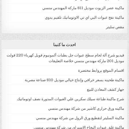
ماكينة عصر الزيوت موديل 811 ماركة المهندس منسي
ماكينة نفخ عبوات البي اي تي الاوتوماتيك تلقيم يدوي
مقص سليتر
احدث ما كتبنا
فيديو شرح آلة لحام سطح عبوات جل بطبات ألمونيوم فويل كهرباء 220 فولت
موديل 201 ماركة مهندس منسي خلاصة التعليقات
اقسام الموقع بروابط مختصرة
ماكينة طحينه بسعر خرافي وإنتاج خيالي موديل 810 صناعة مصرية
جهاز كشف المعادن للبيع
شرح ماكينة طباعة سيلك سكرين علي العبوات المدورة نصف اوتوماتيك
ماكينه ورق حراري كاشير من شركة مهندس منسي
ماكينة السليتر لتقطيع ورق الرول من شركة مهندس منسي
ماكينة غلق عبوات البخاخ الاسبراى من شركة مهندس منسي