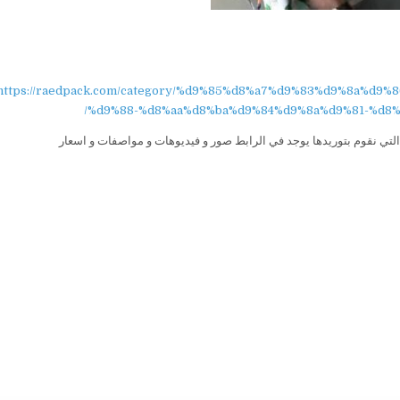
https://raedpack.com/category/%d9%85%d8%a7%d9%83%d9%8a%d
%d9%88-%d8%aa%d8%ba%d9%84%d9%8a%d9%81-%d8%
ن التي نقوم بتوريدها يوجد في الرابط صور و فيديوهات و مواصفات و اسعار