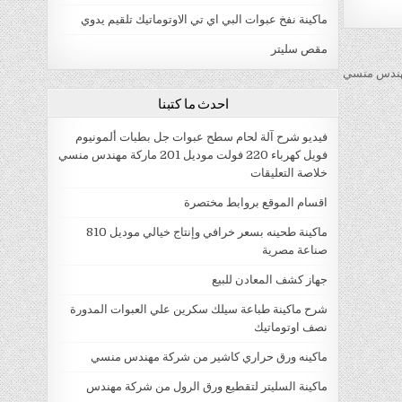
ماكينة نفخ عبوات البي اي تي الاوتوماتيك تلقيم يدوي
مقص سليتر
احدث ما كتبنا
فيديو شرح آلة لحام سطح عبوات جل بطبات ألمونيوم
فويل كهرباء 220 فولت موديل 201 ماركة مهندس منسي
خلاصة التعليقات
اقسام الموقع بروابط مختصرة
ماكينة طحينه بسعر خرافي وإنتاج خيالي موديل 810
صناعة مصرية
جهاز كشف المعادن للبيع
شرح ماكينة طباعة سيلك سكرين علي العبوات المدورة
نصف اوتوماتيك
ماكينه ورق حراري كاشير من شركة مهندس منسي
ماكينة السليتر لتقطيع ورق الرول من شركة مهندس