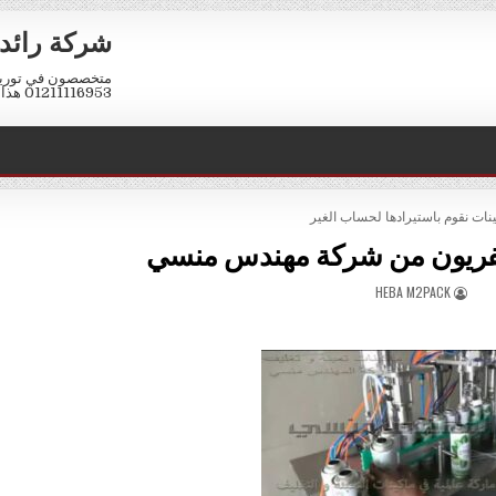
شركة رائد 
متخصصون في توريد 
01211116953 هذا الرقم واتس اب فقط كود مصر 002
POSTE
نات نقوم باستيرادها لحساب الغير
الفريون من شركة مهندس منسي
AUTHOR:
HEBA M2PACK