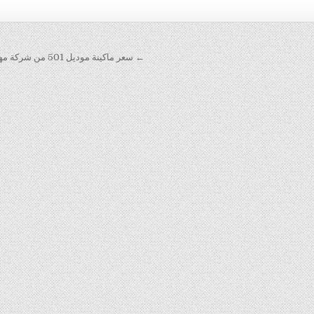
← سعر ماكينة موديل 501 من شركة مهندس منسي