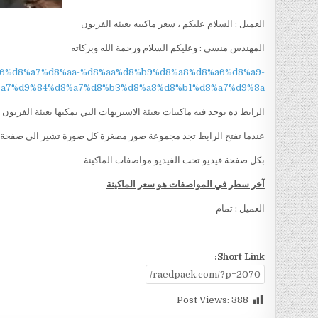
العميل : السلام عليكم ، سعر ماكينه تعبئه الفريون
المهندس منسي : وعليكم السلام ورحمة الله وبركاته
9%86%d8%a7%d8%aa-%d8%aa%d8%b9%d8%a8%d8%a6%d8%a9-
a7%d9%84%d8%a7%d8%b3%d8%a8%d8%b1%d8%a7%d9%8a/
الرابط ده يوجد فيه ماكينات تعبئة الاسبريهات التي يمكنها تعبئة الفريو
عندما تفتح الرابط تجد مجموعة صور مصغرة كل صورة تشير الى صفحة
بكل صفحة فيديو تحت الفيديو مواصفات الماكينة
آخر سطر في المواصفات هو سعر الماكينة
العميل : تمام
Short Link:
Post Views:
388