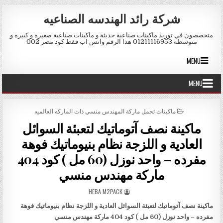
Skip to conten
شركة رائد الهندسه الصناعيه
متخصصون في توريد ماكينات صناعية حديثة و ماكينات صناعية صغيرة و كبيره و
متوسطه 01211116953 هذا الرقم واتس اب فقط كود مصر 002
MENU
MENU
POSTED IN
ماكينات تحمل ماركة المهندس منسي ذات الماركه العالميه
ماكينة نصف آتوماتيك لتعبئة السوائل
العادية و اللزجة نظام بنيوماتيك فوهة
مفرده – واحد نوزل (60 مل ) كود 404
ماركة مهندس منسي
AUTHOR:
HEBA M2PACK
ماكينة نصف آتوماتيك لتعبئة السوائل العادية و اللزجة نظام بنيوماتيك فوهة
مفرده – واحد نوزل (60 مل )
كود 404 ماركة مهندس منسي