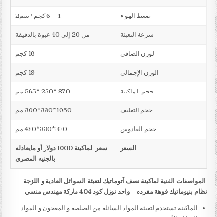
ضغط الهواء
4 – 6 كجم / سم2
سرعة التعبئة
من 20 إلي 40 عبوة بالدقيقة
الوزن الصافي
16 كجم
الوزن الإجمالي
19 كجم
حجم الماكينة
870 *250 *565 مم
حجم التغليف
1050*330*300 مم
حجم القادوس
330*330*480 مم
السعر
سعر الماكينة 1000 دولار أو مايعادله
بالجنيه المصري
المواصفات الفنية لماكينة نصف آتوماتيك لتعبئة السوائل العادية و اللزجة
نظام بنيوماتيك فوهة مفرده – واحد نوزل كود 404 ماركة مهندس منسي
الماكينة تستخدم لتعبئة المواد السائلة من الصلصة و المعجون و المواد