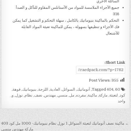
السائلة الأخري
جميع الآجزاء الملامسة للمواد من الآستانلس المقاوم للتآكل و الصدأ
316
التحكم بالماكينة بنيوماتيك بالكامل ، سهلة التحكم و التشغيل كما يمكن
فك الآجزاء و تنظيفها بسهولة ، يمكن للماكينة تعبئة المواد القابلة
للآشتعال
Short Link:
Post Views:
355
Tagged
60
,
404
,
آتوماتيك
,
السوائل
,
العادية
,
اللزجة
,
بنيوماتيك
,
فوهة
,
كود
,
لتعبئة
,
ماركة
,
ماكينة
,
مفرده
,
مل
,
منسي
,
مهندس
,
نصف
,
نظام
,
نوزل
,
و
,
واحد
تصفّح المقالات
← ماكينة نصف آتوماتيك لتعبئة السوائل 1 نوزل نظام بنيوماتيك- 1000 مل كود 403
ماركة مهندس منسي