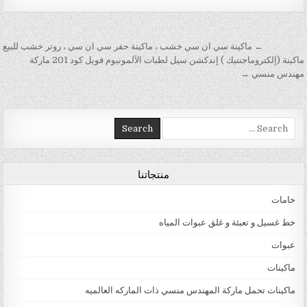
تصفّح المقالات
← ماكينة سي ان سي خشب ، ماكينة حفر سي ان سي ، روتر خشب للبيع
ماكينة (إلكتروماجنتيك ) إندكشن سيل لطبات الآلمونيوم فويل كود 201 ماركة
مهندس منسي →
Search for:
منتجاتنا
خامات
خط غسيل و تعبئة و غلق عبوات المياه
عبوات
ماكينات
ماكينات تحمل ماركة المهندس منسي ذات الماركه العالميه