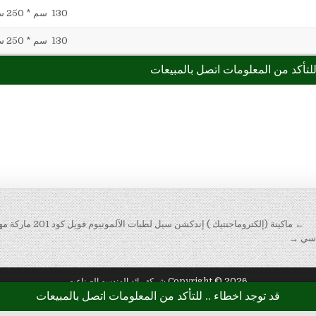
← ماكينة (إلكتروماجنتيك ) إندكشن سيل لطبات الآلمونيوم فويل كود 201 ماركة مهندس منسي
 سي →
Copyright © 2026 شركة رائد الهندسه الصناعيه
قد توجد اخطاء .. للتأكد من المعلومات اتصل بالمبيعات
Design by ThemesDNA.com