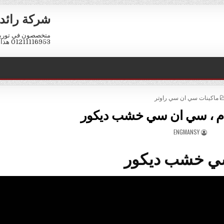
شركة رائد 
متخصصون في توريد 
01211116953 هذا الرقم واتس اب فقط كود مصر 002
POSTED IN
ماكينات سي ان سي راوتر
 ، سي ان سي خشب ديكور
AUTHOR:
ENGMANSY
ي خشب ديكور