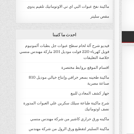
ماكينة نفخ عبوات البي اي تي الاوتوماتيك تلقيم يدوي
مقص سليتر
احدث ما كتبنا
فيديو شرح آلة لحام سطح عبوات جل بطبات ألمونيوم
فويل كهرباء 220 فولت موديل 201 ماركة مهندس منسي
خلاصة التعليقات
اقسام الموقع بروابط مختصرة
ماكينة طحينه بسعر خرافي وإنتاج خيالي موديل 810
صناعة مصرية
جهاز كشف المعادن للبيع
شرح ماكينة طباعة سيلك سكرين علي العبوات المدورة
نصف اوتوماتيك
ماكينه ورق حراري كاشير من شركة مهندس منسي
ماكينة السليتر لتقطيع ورق الرول من شركة مهندس