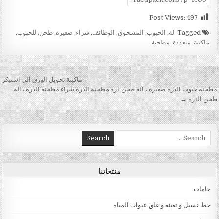
Post Views:
497
Tagged
آلة
,
الحبوب
,
المسحوق
,
الوظائف
,
شراء
,
صغيره
,
طحن
,
للحبوب
,
ماكينة
,
متعددة
,
مطحنة
تصفّح المقالات
← ماكينة تحويل الورق الي استيكر
مطحنة حبوب الذره صغيره ، آلة طحن ذرة مطحنة الذره شراء مطحنة الذره ، آلة
طحن الذره →
Search for:
منتجاتنا
خامات
خط غسيل و تعبئة و غلق عبوات المياه