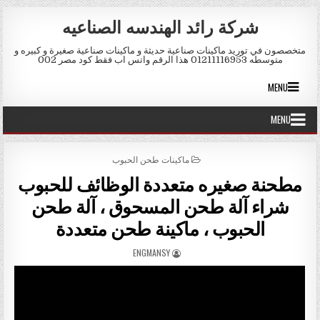
Skip to conten
شركة رائد الهندسه الصناعيه
متخصصون في توريد ماكينات صناعية حديثة و ماكينات صناعية صغيرة و كبيره و
متوسطه 01211116953 هذا الرقم واتس اب فقط كود مصر 002
MENU
MENU
POSTED IN
ماكينات طحن الحبوب
مطحنة صغيره متعددة الوظائف للحبوب
شراء آلة طحن المسحوق ، آلة طحن
الحبوب ، ماكينة طحن متعددة
AUTHOR:
ENGMANSY