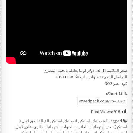
سعر الماكينه 11 الف دولار او ما يعادله بالجنيه المصري
للتواصل الرقم فقط واتس اب 01211116953
كود مصر 002
Short Link:
Post Views:
918
Tagged
أوتوماتيك
,
إستيكر
,
اتوماتيك
,
استيكر
,
الة
,
الة لصق لايبل (
استيكر) نصف اوتوماتيك
,
الدائريه
,
العبوات
,
اوتوماتيك
,
دائرى
,
علي
,
لايبل
,
لصق
,
لصق إستيكر اتوماتيك
,
لصق لايبل
,
لصق ليبل
,
لصق ليبل إستيكر