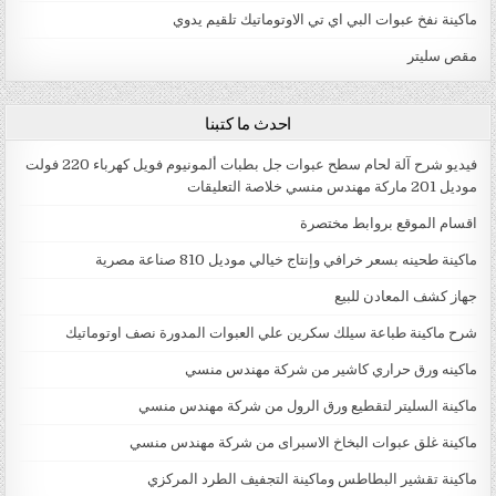
ماكينة نفخ عبوات البي اي تي الاوتوماتيك تلقيم يدوي
مقص سليتر
احدث ما كتبنا
فيديو شرح آلة لحام سطح عبوات جل بطبات ألمونيوم فويل كهرباء 220 فولت
موديل 201 ماركة مهندس منسي خلاصة التعليقات
اقسام الموقع بروابط مختصرة
ماكينة طحينه بسعر خرافي وإنتاج خيالي موديل 810 صناعة مصرية
جهاز كشف المعادن للبيع
شرح ماكينة طباعة سيلك سكرين علي العبوات المدورة نصف اوتوماتيك
ماكينه ورق حراري كاشير من شركة مهندس منسي
ماكينة السليتر لتقطيع ورق الرول من شركة مهندس منسي
ماكينة غلق عبوات البخاخ الاسبراى من شركة مهندس منسي
ماكينة تقشير البطاطس وماكينة التجفيف الطرد المركزي