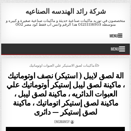
Skip to conten
شركة رائد الهندسه الصناعيه
متخصصون في توريد ماكينات صناعية حديثة و ماكينات صناعية صغيرة و كبيره و
متوسطه 01211116953 هذا الرقم واتس اب فقط كود مصر 002
MENU
MENU
POSTED IN
ماكينات لصق الاستيكر علي العبوات اوتوماتيك
الة لصق لايبل ( استيكر) نصف اوتوماتيك
، ماكينة لصق ليبل إستيكر أوتوماتيك علي
العبوات الدائريه ، ماكينة لصق ليبل ،
ماكينة لصق إستيكر اتوماتيك ، ماكينة
لصق إستيكر — دائرى
AUTHOR:
ENGMANSY