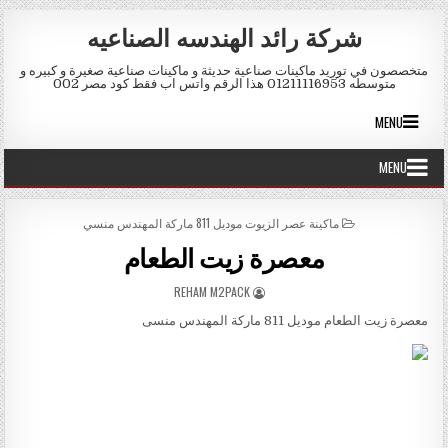
Skip to conten
شركة رائد الهندسه الصناعيه
متخصصون في توريد ماكينات صناعية حديثة و ماكينات صناعية صغيرة و كبيره و
متوسطه 01211116953 هذا الرقم واتس اب فقط كود مصر 002
MENU
MENU
POSTED IN
ماكينة عصر الزيوت موديل 811 ماركة المهندس منسي
معصرة زيت الطعام
AUTHOR:
REHAM M2PACK
معصرة زيت الطعام موديل 811 ماركة المهندس منسى