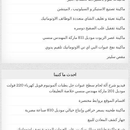
ماكينة تصنيع الاستيكر و السيلوتيب ، لامينشن
ماكينة تعبئة و تغليف الشاي متعددة الوطائف الاوتوماتيك
ماكينة تقفيل علب الصفيح دوسره
ماكينة عصر الزيوت موديل 811 ماركة المهندس منسي
ماكينة نفخ عبوات البي اي تي الاوتوماتيك تلقيم يدوي
مقص سليتر
احدث ما كتبنا
فيديو شرح آلة لحام سطح عبوات جل بطبات ألمونيوم فويل كهرباء 220 فولت
موديل 201 ماركة مهندس منسي خلاصة التعليقات
اقسام الموقع بروابط مختصرة
ماكينة طحينه بسعر خرافي وإنتاج خيالي موديل 810 صناعة مصرية
جهاز كشف المعادن للبيع
شرح ماكينة طباعة سيلك سكرين علي العبوات المدورة نصف اوتوماتيك