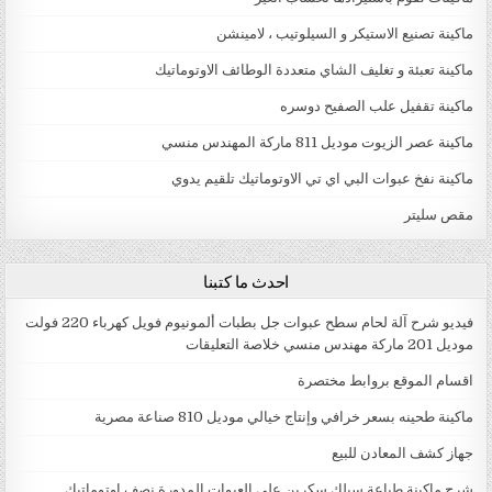
ماكينة تصنيع الاستيكر و السيلوتيب ، لامينشن
ماكينة تعبئة و تغليف الشاي متعددة الوطائف الاوتوماتيك
ماكينة تقفيل علب الصفيح دوسره
ماكينة عصر الزيوت موديل 811 ماركة المهندس منسي
ماكينة نفخ عبوات البي اي تي الاوتوماتيك تلقيم يدوي
مقص سليتر
احدث ما كتبنا
فيديو شرح آلة لحام سطح عبوات جل بطبات ألمونيوم فويل كهرباء 220 فولت
موديل 201 ماركة مهندس منسي خلاصة التعليقات
اقسام الموقع بروابط مختصرة
ماكينة طحينه بسعر خرافي وإنتاج خيالي موديل 810 صناعة مصرية
جهاز كشف المعادن للبيع
شرح ماكينة طباعة سيلك سكرين علي العبوات المدورة نصف اوتوماتيك