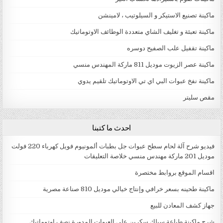
ماكينة تصنيع الاستيكر و السيلوتيب ، لامينشن
ماكينة تعبئة و تغليف الشاي متعددة الوطائف الاوتوماتيك
ماكينة تقفيل علب الصفيح دوسره
ماكينة عصر الزيوت موديل 811 ماركة المهندس منسي
ماكينة نفخ عبوات البي اي تي الاوتوماتيك تلقيم يدوي
مقص سليتر
احدث ما كتبنا
فيديو شرح آلة لحام سطح عبوات جل بطبات ألمونيوم فويل كهرباء 220 فولت
موديل 201 ماركة مهندس منسي خلاصة التعليقات
اقسام الموقع بروابط مختصرة
ماكينة طحينه بسعر خرافي وإنتاج خيالي موديل 810 صناعة مصرية
جهاز كشف المعادن للبيع
شرح ماكينة طباعة سيلك سكرين علي العبوات المدورة نصف اوتوماتيك