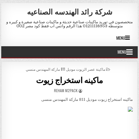
Skip to conten
شركة رائد الهندسه الصناعيه
متخصصون في توريد ماكينات صناعية حديثة و ماكينات صناعية صغيرة و كبيره و
متوسطه 01211116953 هذا الرقم واتس اب فقط كود مصر 002
MENU
MENU
POSTED IN
ماكينة عصر الزيوت موديل 811 ماركة المهندس منسي
ماكينه استخراج زيوت
AUTHOR:
REHAM M2PACK
ماكينه استخراج زيوت موديل 811 ماركة المهندس منسى