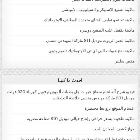
ماكينة تصنيع الاستيكر و السيلوتيب ، لامينشن
ماكينة تعبئة و تغليف الشاي متعددة الوطائف الاوتوماتيك
ماكينة تقفيل علب الصفيح دوسره
ماكينة عصر الزيوت موديل 811 ماركة المهندس منسي
ماكينة نفخ عبوات البي اي تي الاوتوماتيك تلقيم يدوي
مقص سليتر
احدث ما كتبنا
فيديو شرح آلة لحام سطح عبوات جل بطبات ألمونيوم فويل كهرباء 220 فولت
موديل 201 ماركة مهندس منسي خلاصة التعليقات
اقسام الموقع بروابط مختصرة
ماكينة طحينه بسعر خرافي وإنتاج خيالي موديل 810 صناعة مصرية
جهاز كشف المعادن للبيع
شرح ماكينة طباعة سيلك سكرين علي العبوات المدورة نصف اوتوماتيك