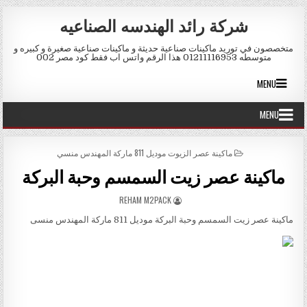
Skip to conten
شركة رائد الهندسه الصناعيه
متخصصون في توريد ماكينات صناعية حديثة و ماكينات صناعية صغيرة و كبيره و
متوسطه 01211116953 هذا الرقم واتس اب فقط كود مصر 002
MENU
MENU
POSTED IN
ماكينة عصر الزيوت موديل 811 ماركة المهندس منسي
ماكينة عصر زيت السمسم وحبة البركة
AUTHOR:
REHAM M2PACK
ماكينة عصر زيت السمسم وحبة البركة موديل 811 ماركة المهندس منسى