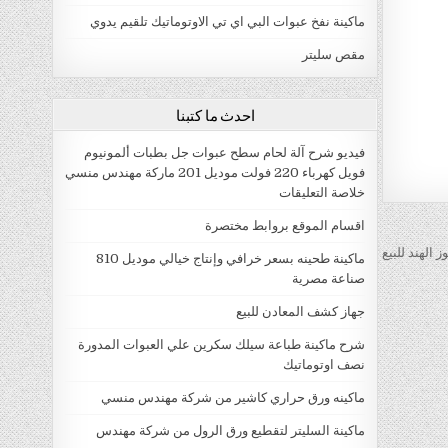
ماكينة نفخ عبوات البي اي تي الاوتوماتيك تلقيم يدوي
مقص سليتر
احدث ما كتبنا
فيديو شرح آلة لحام سطح عبوات جل بطبات ألمونيوم
فويل كهرباء 220 فولت موديل 201 ماركة مهندس منسي
خلاصة التعليقات
اقسام الموقع بروابط مختصرة
الهند للبيع
ماكينة طحينه بسعر خرافي وإنتاج خيالي موديل 810
صناعة مصرية
جهاز كشف المعادن للبيع
شرح ماكينة طباعة سيلك سكرين علي العبوات المدورة
نصف اوتوماتيك
ماكينه ورق حراري كاشير من شركة مهندس منسي
ماكينة السليتر لتقطيع ورق الرول من شركة مهندس