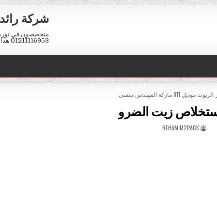
شركة رائد 
متخصصون في توريد 
01211116953 هذا الرقم واتس اب فقط كود مصر 002
وديل 811 ماركة المهندس منسي
استخلاص زيت الضرو
AUTHOR:
REHAM M2PACK