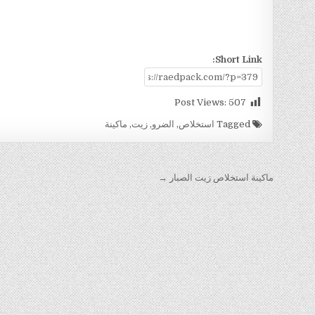
Short Link:
Post Views:
507
Tagged
استخلاص
,
الضرو
,
زيت
,
ماكينة
تصفّح المقالات
ماكينة استخلاص زيت الصبار →