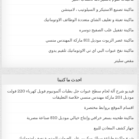
ماكينة تصنيع الاستيكر و السيلوتيب ، لامينشن
ماكينة تعبئة و تغليف الشاي متعددة الوطائف الاوتوماتيك
ماكينة تقفيل علب الصفيح دوسره
ماكينة عصر الزيوت موديل 811 ماركة المهندس منسي
ماكينة نفخ عبوات البي اي تي الاوتوماتيك تلقيم يدوي
مقص سليتر
احدث ما كتبنا
فيديو شرح آلة لحام سطح عبوات جل بطبات ألمونيوم فويل كهرباء 220 فولت
موديل 201 ماركة مهندس منسي خلاصة التعليقات
اقسام الموقع بروابط مختصرة
ماكينة طحينه بسعر خرافي وإنتاج خيالي موديل 810 صناعة مصرية
جهاز كشف المعادن للبيع
شرح ماكينة طباعة سيلك سكرين علي العبوات المدورة نصف اوتوماتيك