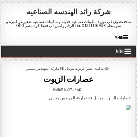
Skip to conten
شركة رائد الهندسه الصناعيه
متخصصون في توريد ماكينات صناعية حديثة و ماكينات صناعية صغيرة و كبيره و
متوسطه 01211116953 هذا الرقم واتس اب فقط كود مصر 002
MENU
MENU
POSTED IN
ماكينة عصر الزيوت موديل 811 ماركة المهندس منسي
عصارات الزيوت
AUTHOR:
REHAM M2PACK
عصارات الزيوت موديل 811 ماركة المهندس منسى