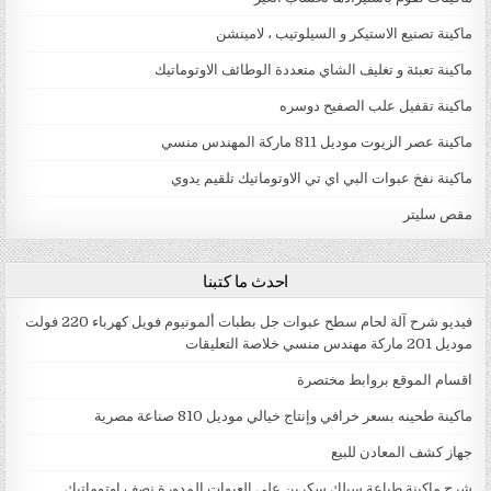
ماكينة تصنيع الاستيكر و السيلوتيب ، لامينشن
ماكينة تعبئة و تغليف الشاي متعددة الوطائف الاوتوماتيك
ماكينة تقفيل علب الصفيح دوسره
ماكينة عصر الزيوت موديل 811 ماركة المهندس منسي
ماكينة نفخ عبوات البي اي تي الاوتوماتيك تلقيم يدوي
مقص سليتر
احدث ما كتبنا
فيديو شرح آلة لحام سطح عبوات جل بطبات ألمونيوم فويل كهرباء 220 فولت
موديل 201 ماركة مهندس منسي خلاصة التعليقات
اقسام الموقع بروابط مختصرة
ماكينة طحينه بسعر خرافي وإنتاج خيالي موديل 810 صناعة مصرية
جهاز كشف المعادن للبيع
شرح ماكينة طباعة سيلك سكرين علي العبوات المدورة نصف اوتوماتيك