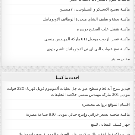
ماكينة تصنيع الاستيكر و السيلوتيب ، لامينشن
ماكينة تعبئة و تغليف الشاي متعددة الوطائف الاوتوماتيك
ماكينة تقفيل علب الصفيح دوسره
ماكينة عصر الزيوت موديل 811 ماركة المهندس منسي
ماكينة نفخ عبوات البي اي تي الاوتوماتيك تلقيم يدوي
مقص سليتر
احدث ما كتبنا
فيديو شرح آلة لحام سطح عبوات جل بطبات ألمونيوم فويل كهرباء 220 فولت
موديل 201 ماركة مهندس منسي خلاصة التعليقات
اقسام الموقع بروابط مختصرة
ماكينة طحينه بسعر خرافي وإنتاج خيالي موديل 810 صناعة مصرية
جهاز كشف المعادن للبيع
شرح ماكينة طباعة سيلك سكرين علي العبوات المدورة نصف اوتوماتيك