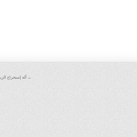
← آلة إستخراج الزي