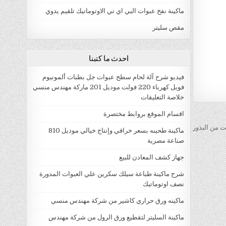
ماكينة نفخ عبوات البي اي تي الاوتوماتيك تلقيم يدوي
مقص سليتر
احدث ما كتبنا
فيديو شرح آلة لحام سطح عبوات جل بطبات ألمونيوم
فويل كهرباء 220 فولت موديل 201 ماركة مهندس منسي
خلاصة التعليقات
اقسام الموقع بروابط مختصرة
ت من البذور
ماكينة طحينه بسعر خرافي وإنتاج خيالي موديل 810
صناعة مصرية
جهاز كشف المعادن للبيع
شرح ماكينة طباعة سيلك سكرين علي العبوات المدورة
نصف اوتوماتيك
ماكينه ورق حراري كاشير من شركة مهندس منسي
ماكينة السليتر لتقطيع ورق الرول من شركة مهندس