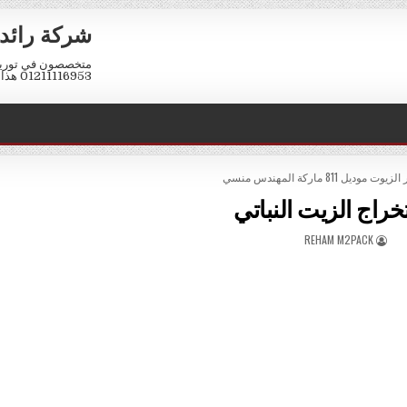
شركة رائد 
متخصصون في توريد 
01211116953 هذا الرقم واتس اب فقط كود مصر 002
وديل 811 ماركة المهندس منسي
خراج الزيت النباتي
AUTHOR:
REHAM M2PACK